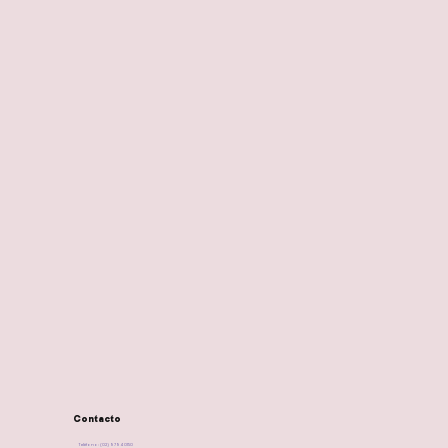
Contacto
Teléfono: (02) 9794 0150