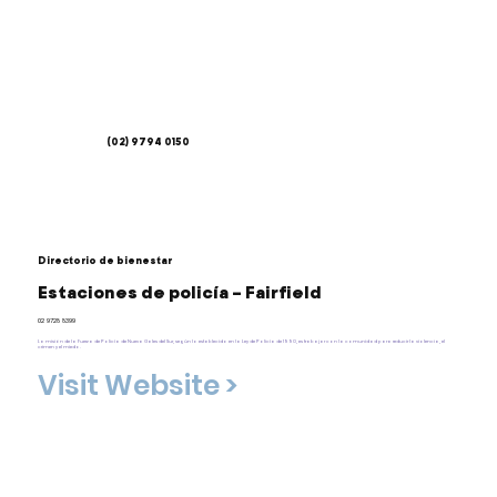
(02) 9794 0150
Directorio de bienestar
Estaciones de policía – Fairfield
02 9728 8399
La misión de la Fuerza de Policía de Nueva Gales del Sur, según lo establecido en la Ley de Policía de 1990, es trabajar con la comunidad para reducir la violencia, el
crimen y el miedo.
Visit Website >