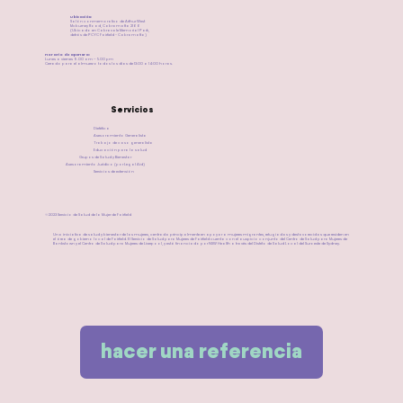
Ubicación:
Salón conmemorativo de Arthur West
Mcburney Road, Cabramatta 2166
(Ubicado en Cabravale Memorial Park,
detrás de PCYC Fairfield - Cabramatta)
​Horario de apertura:
Lunes a viernes 9.00 am – 5.00 pm
Cerrado para el almuerzo todos los días de 13:00 a 14:00 horas.
Servicios
Dietética
Asesoramiento Generalista
Trabajo de caso generalista
Educación para la salud
Grupos de Salud y Bienestar
Asesoramiento Jurídico (por Legal Aid)
Servicios de extensión
©2023 Servicio de Salud de la Mujer de Fairfield
Una iniciativa de salud y bienestar de las mujeres, centrada principalmente en apoyar a mujeres migrantes, refugiadas y desfavorecidas que residen en
el área de gobierno local de Fairfield. El Servicio de Salud para Mujeres de Fairfield cuenta con el auspicio conjunto del Centro de Salud para Mujeres de
Bankstown y el Centro de Salud para Mujeres de Liverpool, y está financiado por NSW Health a través del Distrito de Salud Local del Suroeste de Sydney.
hacer una referencia