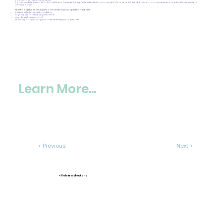
La misión de la Fuerza de Policía de Nueva Gales del Sur, según lo establecido en la Ley de Policía de 1990, es trabajar con la comunidad para reducir la violencia, el
crimen y el miedo.
Nuestro objetivo es proteger la comunidad y la propiedad mediante
prevenir, detectar e investigar delitos
Vigilar y promover la seguridad vial.
mantener el orden social
Realizar y coordinar operaciones de emergencia y rescate.
Learn More...
< Previous
Next >
< Volver al directorio