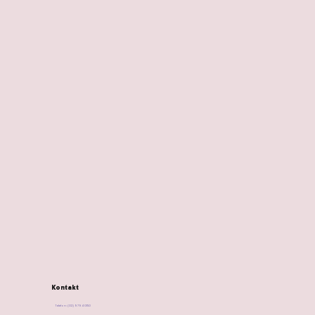
Kontakt
Telefon: (02) 9794 0150