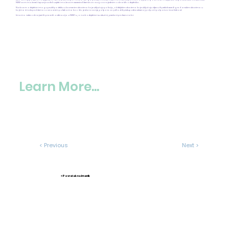
NSW vam može reći ispunjavate li uvjete i može vam rezervirati termin za razgovor s jednim od naših odvjetnika.
Naši vam odvjetnici mogu pružiti podršku u kaznenim stvarima koje uključuju policiju, obiteljskim stvarima koje uključuju djecu ili prekid veze ili građanskim stvarima u
kojima imate problema s osnovnim potrebama kao što je stanovanje, potpora za prihod ili pristup zdravstvenoj potpori i potpori za invalidnost.
Imamo neke od najvećih pravnih ordinacija u NSW-u, a naši odvjetnici su stručni, predani profesionalci.
Learn More...
< Previous
Next >
< Povratak na Imenik