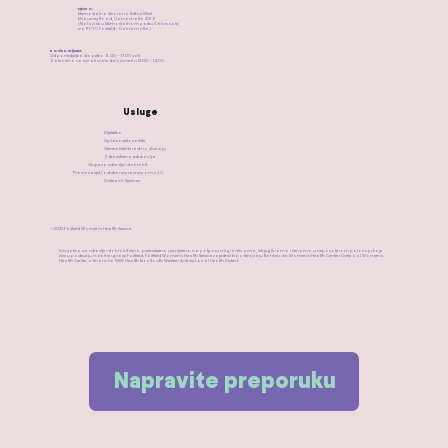
Mjesto:
Memorijalna dvorana Arthur West
Mcburney Road, Cabramatta 2166
(Nalazi se u Memorijalnom parku Cabravale,
iza PCYC Fairfield - Cabramatta)
​Radno vrijeme:
Od ponedjeljka do petka 9.00 – 17.00 sati
Zatvoreno za ručak svaki dan između 13:00 – 14:00
Usluge
Dijetetika
Opće savjetovalište
Generalistički rad na slučaju
Zdravstvena edukacija
Grupe za zdravlje i dobrobit
Pravni savjet (od strane pravne pomoći)
Outreach Services
©2023 Fairfield Women's Health Service
Inicijativa za zdravlje i dobrobit žena, prvenstveno usmjerena na potporu migranticama, izbjeglicama i ženama u nepovoljnom položaju koje
žive u području lokalne uprave Fairfield. Fairfield Women's Health Service zajednički podržavaju Bankstown Women's Health Center i Liverpool Women's
Health Centre, a financira NSW Health kroz South Western Sydney Local Health District.
Napravite preporuku