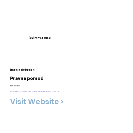
(02) 9794 0150
Imenik dobrobiti
Pravna pomoć
1300 888 529
Ako imate pravni problem u NSW-u, Legal Aid NSW je tu da vam pomogne.
Visit Website >