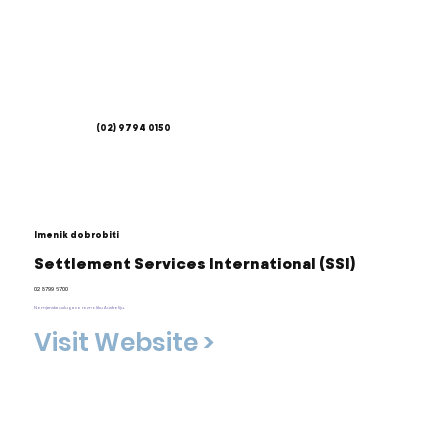
(02) 9794 0150
Imenik dobrobiti
Settlement Services International (SSI)
02 8799 6700
Namjenske usluge za raznoliku Australiju.
Visit Website >