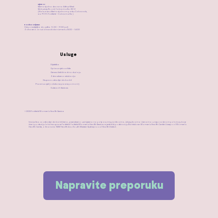
Mjesto:
Memorijalna dvorana Arthur West
Mcburney Road, Cabramatta 2166
(Nalazi se u Memorijalnom parku Cabravale,
iza PCYC Fairfield - Cabramatta)
​Radno vrijeme:
Od ponedjeljka do petka 9.00 – 17.00 sati
Zatvoreno za ručak svaki dan između 13:00 – 14:00
Usluge
Dijetetika
Opće savjetovalište
Generalistički rad na slučaju
Zdravstvena edukacija
Grupe za zdravlje i dobrobit
Pravni savjet (od strane pravne pomoći)
Outreach Services
©2023 Fairfield Women's Health Service
Inicijativa za zdravlje i dobrobit žena, prvenstveno usmjerena na potporu migranticama, izbjeglicama i ženama u nepovoljnom položaju koje
žive u području lokalne uprave Fairfield. Fairfield Women's Health Service zajednički podržavaju Bankstown Women's Health Center i Liverpool Women's
Health Centre, a financira NSW Health kroz South Western Sydney Local Health District.
Napravite preporuku