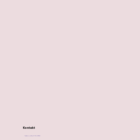
Kontakt
Telefon: (02) 9794 0150