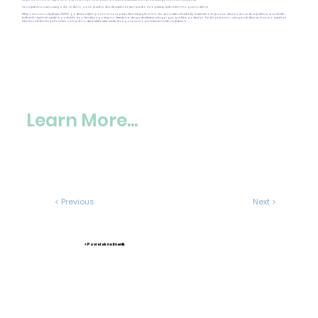
Uz zajednicu u srcu svega što radimo, naša je svrha stvoriti svijet u kojem svatko ima pristup jednakim mogućnostima.
SSI je osnovan u Sydneyu 2000. godine s ciljem pomoći novopridošlim izbjeglicama da se nasele u Australiji. S vremenom je naša stručnost u radu s ljudima iz različitih
kulturnih i jezičnih sredina poslužila kao temelj za postupno širenje na druge društvene usluge i geografska područja. Sada pružamo usluge u tri države, imamo predani
istraživački tim koji informira naš rad i vodeće sektorske uvide, te zagovaramo probleme naših zajednica.
Learn More...
< Previous
Next >
< Povratak na Imenik