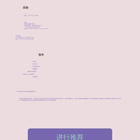
接触
电话：(02) 9794 0150
地点：
阿瑟·韦斯特纪念馆
麦克伯尼路，卡布拉马塔 2166
（位于卡布拉维尔纪念公园，
落后于 PCYC Fairfield - Cabramatta）
​开放时间：
周一至周五上午 9 点至下午 5 点
每天下午 1:00 至 2:00 供应午餐
服务
营养学
通才咨询
通才案例工作
健康教育
健康与福祉团体
法律咨询（法律援助）
外展服务
©2023 费尔菲尔德妇女健康服务中心
一项妇女健康和福祉倡议，主要致力于支持居住在费尔菲尔德地方政府地区的移民、难民和弱势妇女。费尔菲尔德妇女健康服务中心由班克斯敦妇女健康中心和利物浦妇女健康中心联合主
办，并由新南威尔士州卫生局通过悉尼西南地区地方卫生区提供资助。
进行推荐