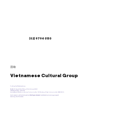
(02) 9794 0150
活动
Vietnamese Cultural Group
Fortnighly Wednesdays.
Date
: 29 April; 13 & 27 May; 10 & 24 June 2026
Time:
10:15 AM - 12:30 PM.
Location:
Whitlam Library Cabramatta. 165 Railway Pde, Cabramatta NSW 2166.
Each session will be followed by
Free Yoga classes
facilitated by local yoga expert.
Morning Tea Provided.