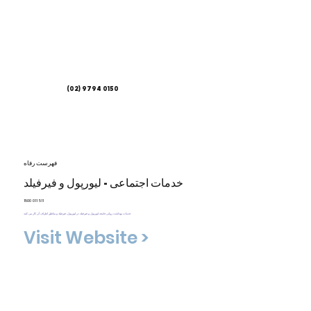
(02) 9794 0150
فهرست رفاه
خدمات اجتماعی - لیورپول و فیرفیلد
1800 011 511
خدمات بهداشت روانی جامعه لیورپول و فیرفیلد در لیورپول، فیرفیلد و مناطق اطراف آن کار می کنند.
Visit Website >