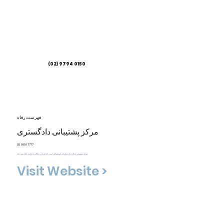
(02) 9794 0150
فهرست رفاه
مرکز پشتیبانی دادگستری
02 9601 7777
مرکز پشتیبانی عدالت یک سازمان غیرانتفاعی است که خدمات رایگان به جامعه ارائه می دهد.
Visit Website >