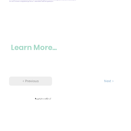
You don’t have to navigate things alone — we’re here to walk alongside you.
Learn More...
< Previous
Next >
&آن؛ بازگشت به دایرکتوری