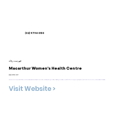
(02) 9794 0150
فهرست رفاه
Macarthur Women's Health Centre
(02) 9794 0117
Our woman-run, feminist community service is here for women at every stage of life, offering holistic care that honours your physical, emotional, social, and cultural needs.
Visit Website >