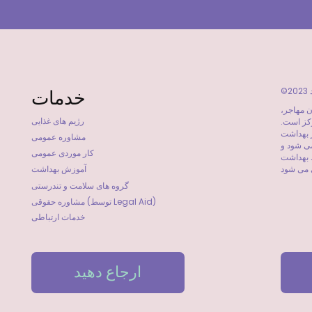
خدمات
ن مهاجر،
رژیم های غذایی
کز است.
 بهداشت
مشاوره عمومی
می شود و
کار موردی عمومی
یق ناحیه بهداشت محلی ساوت وسترن
آموزش بهداشت
گروه های سلامت و تندرستی
مشاوره حقوقی (توسط Legal Aid)
خدمات ارتباطی
ارجاع دهید