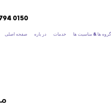
9794 0150
روه ها & مناسبت ها
خدمات
در باره
صفحه اصلی
مط