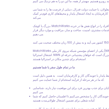
لان، با حمایت دولت فدرال، دنیایی از فرصت ها را به شما می
ارفرمایان به ایجاد اشتغال پایدار و محیط‌های کاری قوی‌تر کمک
می‌کند.
بزرگ یا کوچک، MatchWorks با هر نوع کسب و کاری شریک است. ما افراد را در انواع نقش ها در خرده
دمات مشتری، امنیت، ساخت و ساز، مراقبت و موارد دیگر قرار
می دهیم.
MatchWorks یکی از اعضای مؤسس شبکه نیروی کار ملی (NWN) است - همکاری ارائه دهندگان خدمات
اشتغال استرالیا. NWN یک نقطه تماس واحد برای کارفرمایان بزرگ است که خواهان پشتیبانی حرفه ای
استخدام برای چندین مکان در استرالیا هستند.
ما در تمام طول سفر با شما هستیم
وابط پایدار با جویندگان کار و کارفرمایان است. به همین دلیل است
که ما در هر مرحله از فرآیند استخدام از شما حمایت می کنیم.
مایان برای جذب بهترین فرد برای این موقعیت نیاز دارند، شناسایی
می کنیم.
جویندگان کار را مشخص می‌کنیم تا اطمینان حاصل کنیم که شما
آماده شغلی برای تضمین اشتغال طولانی‌مدت هستید.
به قرار کاری ختم نمی شود. ما با مشتریان پس از استقرار کار می