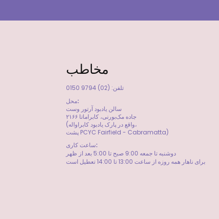
مخاطب
تلفن: (02) 9794 0150
محل:
سالن یادبود آرتور وست
جاده مک‌بورنی، کابراماتا ۲۱۶۶
(واقع در پارک یادبود کابراواله،
پشت PCYC Fairfield - Cabramatta)
​ساعت کاری:
دوشنبه تا جمعه 9:00 صبح تا 5:00 بعد از ظهر
برای ناهار همه روزه از ساعت 13:00 تا 14:00 تعطیل است