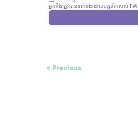
អ្នកនឹងត្រូវបានទាក់ទងដោយបុគ្គលិករបស់ FWHS
< Previous