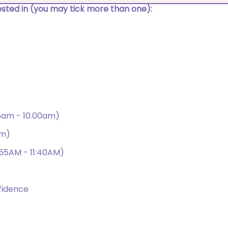
rested in (you may tick more than one):
15am - 10.00am)
am)
:55AM - 11:40AM)
fidence