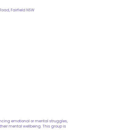
 Road, Fairfield NSW
ncing emotional or mental struggles,
heir mental wellbeing. This group is