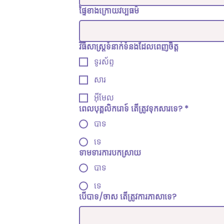
ផ្ទៃខាងក្រោយវប្បធម៌
វិធីសាស្រ្តទំនាក់ទំនងដែលពេញចិត្ត
ទូរស័ព្ទ
សារ
អ៊ីមែល
ពេល​បុគ្គលិក​រោទ៍ តើ​ត្រូវ​ទុក​សារ​ទេ?
*
បាទ
ទេ
ទាមទារការបកស្រាយ
បាទ
ទេ
បើបាទ/ចាស តើត្រូវការភាសាទេ?