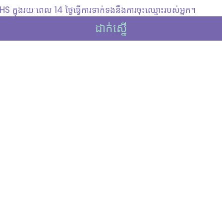
 ក្នុងរយៈពេល 14 ថ្ងៃធ្វើការទាក់ទងនឹងការចុះឈ្មោះរបស់អ្នក។
ដាក់ស្នើ