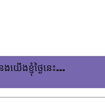
នងយើងខ្ញុំថ្ងៃនេះ...