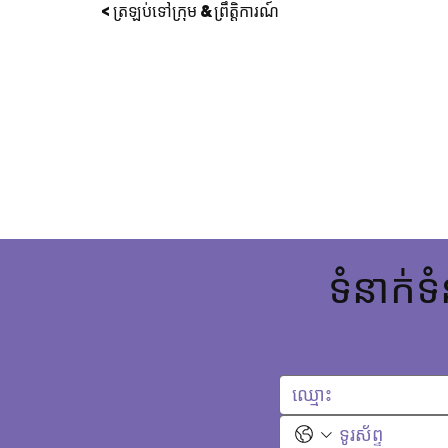
< ត្រឡប់ទៅក្រុម & ព្រឹត្តិការណ៍
ទំនាក់ទំ