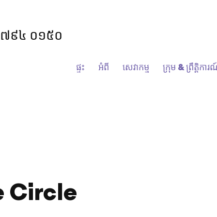
៩៧៩៤ ០១៥០
ផ្ទះ
អំពី
សេវាកម្ម
ក្រុម & ព្រឹត្តិការ
 Circle