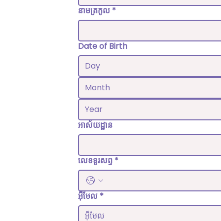
នាមត្រកូល
*
Date of Birth
Month
អាស័យដ្ឋាន
លេខទូរសព្ទ
*
អ៊ីមែល
*