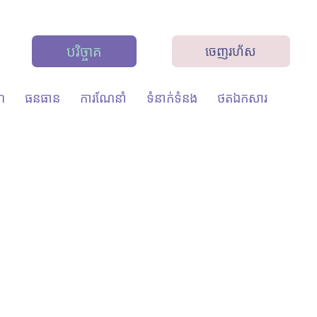
បរិច្ចាគ
ចេញរហ័ស
ណ៍
ធនធាន
ការណែនាំ
ទំនាក់ទំនង
ថតឯកសារ