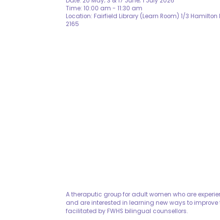
Date: 20 May; 3 & 17 June; 1 July 2026
Time: 10:00 am - 11:30 am
Location: Fairfield Library (Learn Room) 1/3 Hamilton
2165
A theraputic group for adult women who are experie
and are interested in learning new ways to improve t
facilitated by FWHS bilingual counsellors.