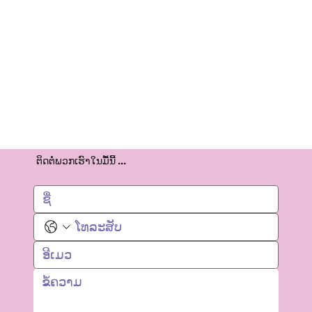
ຕິດຕໍ່ພວກເຮົາໃນມື້ນີ້ ...