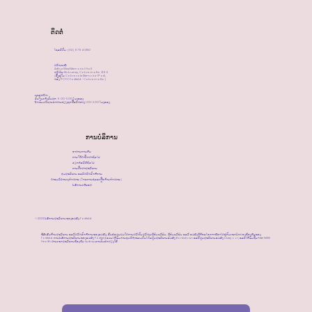
ຕິດຕໍ່
ໂທລະສັບ: (02) 9794 0150
ສະຖານທີ່:
Arthur West Memorial Hall
ຖະໜົນ Mcburney, Cabramatta 2166
(ຕັ້ງຢູ່ໃນ Cabravale Memorial Park,
ຫລັງ PCYC Fairfield - Cabramatta)
​ເວລາເປີດ:
ວັນຈັນເຖິງວັນສຸກ 9.00-5.00 ໂມງແລງ
ປິດຮັບປະທານອາຫານທ່ຽງທຸກມື້ລະຫວ່າງ 1.00-2.00 ໂມງແລງ
ການບໍລິການ
ອາຫານການກິນ
ການໃຫ້ຄໍາປຶກສາທົ່ວໄປ
ວຽກກໍລະນີທົ່ວໄປ
ການສຶກສາສຸຂະພາບ
ກຸ່ມສຸຂະພາບ ແລະສະຫວັດດີການ
ຄຳແນະນຳທາງກົດໝາຍ (ໂດຍການຊ່ວຍເຫຼືອດ້ານກົດໝາຍ)
ບໍລິການເຜີຍແຜ່
©2023 ບໍລິການສຸຂະພາບຂອງແມ່ຍິງ Fairfield
ຂໍ້ລິເລີ່ມດ້ານສຸຂະພາບ ແລະສະຫວັດດີການຂອງແມ່ຍິງ, ຕົ້ນຕໍແມ່ນສຸມໃສ່ການສະໜັບສະໜູນຜູ້ອົບພະຍົບ, ຜູ້ອົບພະຍົບ ແລະ ແມ່ຍິງຜູ້ດ້ອຍໂອກາດທີ່ອາໄສຢູ່ກັບເຂດປົກຄອງທ້ອງຖິ່ນຂອງ
Fairfield. ການບໍລິການສຸຂະພາບຂອງແມ່ຍິງ Fairfield ແມ່ນໄດ້ຮັບການອຸປະຖໍາຮ່ວມກັນໂດຍສູນສຸຂະພາບແມ່ຍິງ Bankstown ແລະສູນສຸຂະພາບແມ່ຍິງ Liverpool, ແລະໄດ້ຮັບທຶນຈາກ NSW
Health ຜ່ານເຂດສຸຂະພາບທ້ອງຖິ່ນ Sydney ຕາເວັນຕົກສຽງໃຕ້.