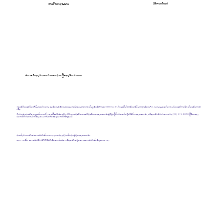
ບໍລິການເຜີຍແຜ່
ການສຶກສາສຸຂະພາບ
ຄຳແນະນຳທາງກົດໝາຍ
ໂດຍການຊ່ວຍເຫຼືອທາງດ້ານກົດໝາຍ
ຈຸດປະສົງ ແລະຜົນໄດ້ຮັບຂອງໂຄງການ ແລະການບໍລິການຂອງພວກເຮົາແມ່ນສອດຄ່ອງກັບບູລິມະສິດຂອງ NSW Health, ໂດຍເນັ້ນໃສ່ສະເພາະບັນຫາສຸຂະພາບຈິດ, ຄວາມຮຸນແຮງໃນຄອບຄົວ ແລະການປ້ອງກັນພະຍາດຊໍາ
ເຮື້ອ.
ຖ້າ​ຫາກ​ວ່າ​ທ່ານ​ຕ້ອງ​ການ​ເຮັດ​ການ​ສັ່ງ​ຈອງ​ເພື່ອ​ເຂົ້າ​ຮ່ວມ​ກິດ​ຈະ​ກໍາ​ການ​ສຸ​ຂະ​ພາບ​ແລະ​ສຸ​ຂະ​ພາບ​ຂອງ​ພວກ​ເຮົາ​ຢູ່​ທີ່​ສູນ​ຫຼື​ນັດ​ຫມາຍ​ກັບ​ຜູ້​ປະ​ຕິ​ບັດ​ຂອງ​ພວກ​ເຮົາ​, ກະ​ລຸ​ນາ​ຕິດ​ຕໍ່​ຫາ​ໂດຍ​ການ​ໂທ (02) 9794 0150 ຫຼື​ອີ​ເມ​ຂອງ​
ພວກ​ເຮົາ​ໂດຍ​ການ​ນໍາ​ໃຊ້​ຮູບ​ແບບ​ການ​ຕິດ​ຕໍ່​ຂອງ​ພວກ​ເຮົາ​ຂ້າງ​ລຸ່ມ​ນີ້​.
ທ່ານຍັງສາມາດຕິດຕໍ່ພວກເຮົາສໍາລັບການຈອງການທ່ອງທ່ຽວເປັນກຸ່ມຢູ່ສູນຂອງພວກເຮົາ.
ນອກຈາກນັ້ນ, ພວກເຮົາສະເຫນີໃຫ້ໃຊ້ເກົ້າອີ້ນວດເຕັມຕົວ. ກະລຸນາຕິດຕໍ່ສູນຂອງພວກເຮົາສໍາລັບຂໍ້ມູນການຈອງ.