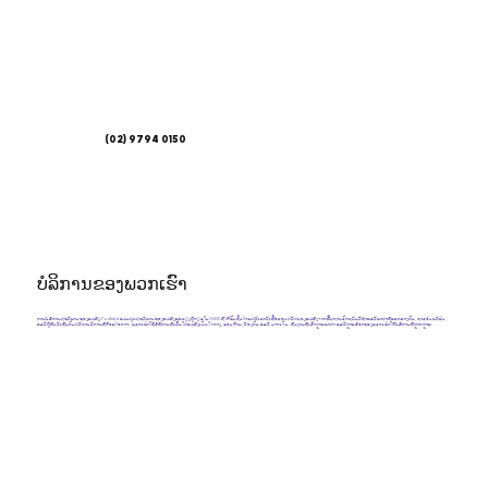
(02) 9794 0150
ບໍລິການຂອງພວກເຮົາ
ການບໍລິການສຸຂະພາບຂອງແມ່ຍິງ Fairfield ແມ່ນສູນສຸຂະພາບຂອງແມ່ຍິງແຕ່ພຽງຜູ້ດຽວໃນ NSW ທີ່ໄດ້ຮັບທຶນໂດຍສະເພາະເພື່ອຕອບສະຫນອງແມ່ຍິງຈາກພື້ນຖານວັດທະນະທໍາແລະພາສາທີ່ແຕກຕ່າງກັນ, ຊາວອົບພະຍົບ,
ແລະຜູ້ທີ່ປະເຊີນກັບສະຖານະການທີ່ດ້ອຍໂອກາດ. ພວກເຮົາໃຊ້ວິທີການທີ່ເນັ້ນໃສ່ແມ່ຍິງເປັນໃຈກາງ, ຮອບດ້ານ, ປ້ອງກັນ ແລະ ບາດເຈັບ. ທີມງານທີ່ເວົ້າຫຼາຍພາສາ ແລະຫຼາຍວິຊາຂອງພວກເຮົາໃຫ້ບໍລິການທີ່ຫຼາກຫຼາຍ: