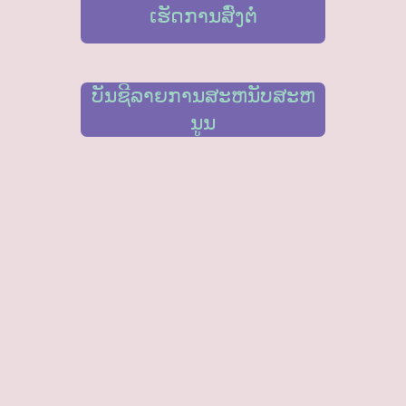
ເຮັດການສົ່ງຕໍ່
ບັນຊີລາຍການສະຫນັບສະຫ
ນູນ