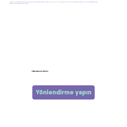
Hayatın zorluklarıyla karşı karşıyaysanız ve pratik yardıma ihtiyacınız varsa Vaka Çalışanlarımızdan birinden randevu almak için Merkezimizle
iletişime geçmekten çekinmeyin.
< Hizmetlere Geri Dön
Yönlendirme yapın