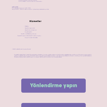
(Cabravale Anıt Parkı'nda bulunur,
PCYC Fairfield - Cabramatta'nın arkasında)
​Açık saatler:
Pazartesi'den Cuma'ya 9.00 - 17.00
Her gün 13.00 – 14.00 saatleri arasında öğle yemeği nedeniyle kapalıdır
Hizmetler
Dietetics
Genel Danışmanlık
Genel Vaka Çalışması
Sağlık eğitimi
Health and Wellbeing Groups
Hukuki Danışmanlık (Hukuki Yardım yoluyla)
Sosyal Yardım Hizmetleri
©2023 Fairfield Kadın Sağlığı Hizmeti
Öncelikle Fairfield Yerel Yönetim Bölgesinde ikamet eden göçmen, mülteci ve dezavantajlı kadınları desteklemeye odaklanan bir kadın sağlığı ve refahı
girişimi. Fairfield Kadın Sağlığı Hizmeti, Bankstown Kadın Sağlığı Merkezi ve Liverpool Kadın Sağlığı Merkezi tarafından ortaklaşa himaye edilmektedir ve
Güney Batı Sidney Yerel Sağlık Bölgesi aracılığıyla NSW Health tarafından finanse edilmektedir.
Yönlendirme yapın