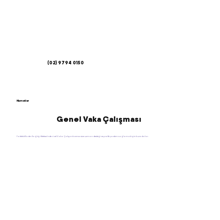
(02) 9794 0150
Hizmetler
Genel Vaka Çalışması
Fairfield Kadın Sağlığı Merkezi'nde özel Vaka Çalışanlarımız size uzman desteği ve pratik yardım sağlamak için buradalar.