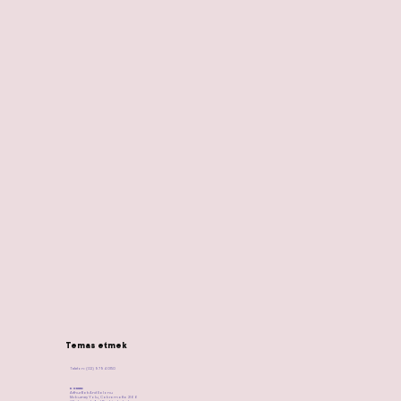
Temas etmek
Telefon: (02) 9794 0150
Konum:
Arthur Batı Anıt Salonu
Mcburney Yolu, Cabramatta 2166