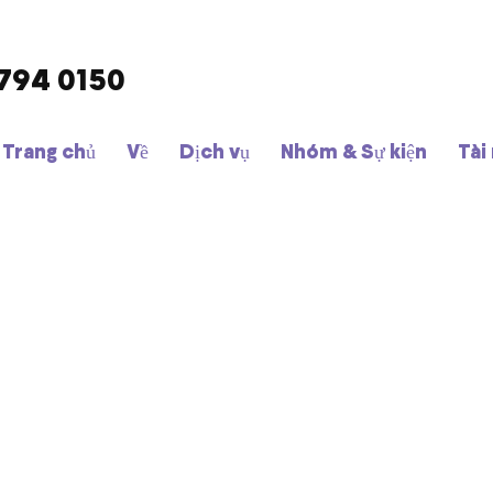
9794 0150
Trang chủ
Về
Dịch vụ
Nhóm & Sự kiện
Tài