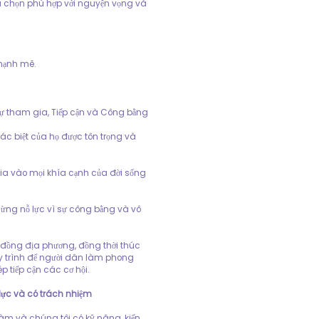
a chọn phù hợp với nguyện vọng và
mạnh mẽ.
Sự tham gia, Tiếp cận và Công bằng
hác biệt của họ được tôn trọng và
ia vào mọi khía cạnh của đời sống
gừng nỗ lực vì sự công bằng và vô
 đồng địa phương, đồng thời thúc
 trình để người dân làm phong
tiếp cận các cơ hội.
lực và có trách nhiệm
àm và chúng tôi có kỹ năng, kiến