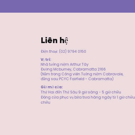
Liên hệ
Điện thoại: (02) 9794 0150
Vị trí:
Nhà tưởng niệm Arthur Tây
Đường Mcburney, Cabramatta 2166
(Nằm trong Công viên Tưởng niệm Cabravale,
đằng sau PCYC Fairfield - Cabramatta)
​Giờ mở cửa:
Thứ Hai đến Thứ Sáu 9 giờ sáng - 5 giờ chiều
Đóng cửa phục vụ bữa trưa hàng ngày từ 1 giờ chiều 
chiều