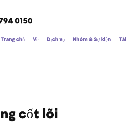
9794 0150
Trang chủ
Về
Dịch vụ
Nhóm & Sự kiện
Tài
ng cốt lõi