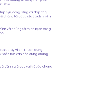
ệu quả.
 tiếp cận, công bằng và đáp ứng
i chúng tôi có cơ cấu trách nhiệm
mình và chúng tôi minh bạch trong
nh.
 biệt, thay vì chỉ khoan dung,
 như các nền văn hóa cùng chung
 và đánh giá cao vai trò của chúng