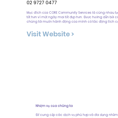
02 9727 0477
Mục đích của CORE Community Services là cùng nhau tạo
tốt hơn vì một ngày mai tốt đẹp hơn. Được hướng dẫn bởi c
chúng tôi muốn hành động của mình có tác động tích c
Visit Website >
Nhiệm vụ của chúng ta
Để cung cấp các dịch vụ phù hợp và đa dạng nhằm