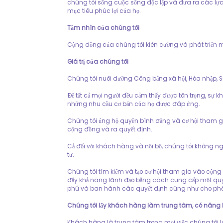
chúng tôi sống cuộc sống độc lập và đưa ra các lự
mục tiêu phúc lợi của họ.
Tầm nhìn của chúng tôi
Cộng đồng của chúng tôi kiên cường và phát triển 
Giá trị của chúng tôi
Chúng tôi nuôi dưỡng Công bằng xã hội, Hòa nhập, 
Để tất cả mọi người đều cảm thấy được tôn trọng, sự k
những nhu cầu cơ bản của họ được đáp ứng.
Chúng tôi ủng hộ quyền bình đẳng và cơ hội tham g
cộng đồng và ra quyết định.
Cả đối với khách hàng và nội bộ, chúng tôi không n
tư.
Chúng tôi tìm kiếm và tạo cơ hội tham gia vào cộng
đẩy khả năng lãnh đạo bằng cách cung cấp một quy
phú và ban hành các quyết định cũng như cho phép 
Chúng tôi lấy khách hàng làm trung tâm, có năng 
Khách hàng là trung tâm trong mọi việc chúng tôi l