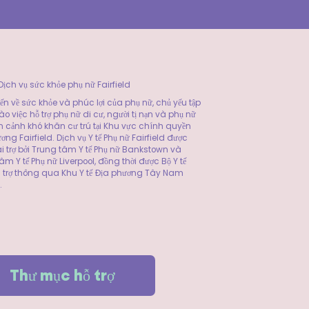
ịch vụ sức khỏe phụ nữ Fairfield
ến về sức khỏe và phúc lợi của phụ nữ, chủ yếu tập
ào việc hỗ trợ phụ nữ di cư, người tị nạn và phụ nữ
 cảnh khó khăn cư trú tại Khu vực chính quyền
ơng Fairfield. Dịch vụ Y tế Phụ nữ Fairfield được
i trợ bởi Trung tâm Y tế Phụ nữ Bankstown và
âm Y tế Phụ nữ Liverpool, đồng thời được Bộ Y tế
 trợ thông qua Khu Y tế Địa phương Tây Nam
.
Thư mục hỗ trợ