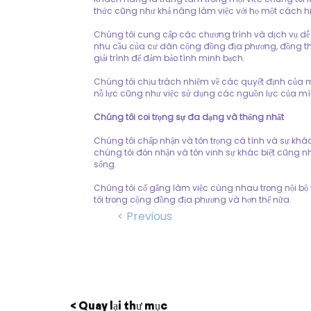
thức cũng như khả năng làm việc với họ một cách hi
Chúng tôi cung cấp các chương trình và dịch vụ dễ
nhu cầu của cư dân cộng đồng địa phương, đồng thờ
giải trình để đảm bảo tính minh bạch.
Chúng tôi chịu trách nhiệm về các quyết định của 
nỗ lực cũng như việc sử dụng các nguồn lực của mì
Chúng tôi coi trọng sự đa dạng và thống nhất
Chúng tôi chấp nhận và tôn trọng cá tính và sự khác
chúng tôi đón nhận và tôn vinh sự khác biệt cũng
sống.
Chúng tôi cố gắng làm việc cùng nhau trong nội bộ
tôi trong cộng đồng địa phương và hơn thế nữa.
< Previous
< Quay lại thư mục