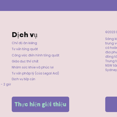
Dịch vụ
©2023 D
Sáng ki
Chế độ ăn kiêng
trung v
có hoàn
Tư vấn tổng quát
địa phư
Công việc điển hình tổng quát
đồng tà
Trung t
Giáo dục thể chất
NSW tài
Nhóm sức khỏe và phúc lợi
Sydney
Tư vấn pháp lý (của Legal Aid)
Dịch vụ tiếp cận
- 2 giờ
Thực hiện giới thiệu