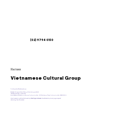
(02) 9794 0150
Настани
Vietnamese Cultural Group
Fortnighly Wednesdays.
Date
: 29 April; 13 & 27 May; 10 & 24 June 2026
Time:
10:15 AM - 12:30 PM.
Location:
Whitlam Library Cabramatta. 165 Railway Pde, Cabramatta NSW 2166.
Each session will be followed by
Free Yoga classes
facilitated by local yoga expert.
Morning Tea Provided.