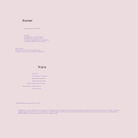
Контакт
Телефон: (02) 9794 0150
Локација:
Меморијалната сала на Артур Вест
Мекбурни патот, Кабрамата 2166
(Се наоѓа во Меморијалниот парк Кабравале,
зад PCYC Fairfield - Cabramatta)
​Работно време:
Понеделник до петок од 9:00 до 17:00 часот
Затворено за ручек секој ден од 13:00 до 14:00 часот
Услуги
Диететика
Генералистичко советување
Generalist Case Work
Здравствено образование
Групи за здравје и благосостојба
Правен совет (со правна помош)
Теренски услуги
©2023 Ферфилд женска здравствена служба
Иницијатива за женско здравје и благосостојба, првенствено фокусирана на поддршка на жените мигранти, бегалци и обесправени жени кои живеат во областа на локалната самоуправа
Ферфилд. Здравствената служба за жени на Ферфилд е заеднички поддржана од Женскиот здравствен центар Бенкстаун и Центарот за женско здравје во Ливерпул, а финансирана од
NSW Health преку Локалната здравствена област Југозападна Сиднеј.