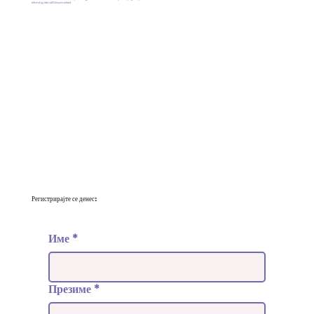
Morning tea will be provided
Регистрирајте се денес:
Име
*
Презиме
*