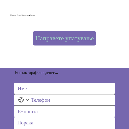
< Назад во Групи & засилувач; Настани
Направете упатување
Контактирајте не денес...