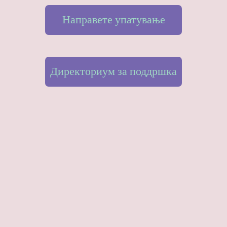
Направете упатување
Директориум за поддршка