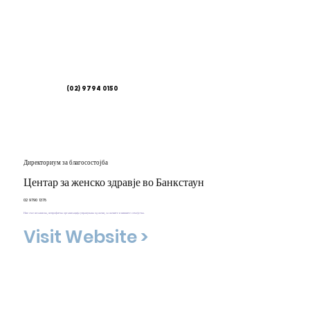
(02) 9794 0150
Директориум за благосостојба
Центар за женско здравје во Банкстаун
02 9790 1378
Ние сме независна, непрофитна организација управувана од жени, за жените и нивните семејства.
Visit Website >