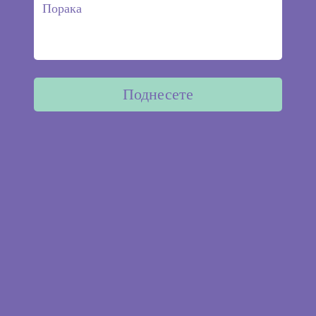
Поднесете